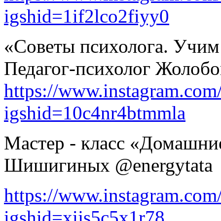
igshid=1if2lco2fiyy0
«Советы психолога. Учим
Педагог-психолог Жолобо
https://www.instagram.co
igshid=10c4nr4btmmla
Мастер - класс «Домашни
Шишигиных @energytata
https://www.instagram.co
igshid=xijs5c5x1r78