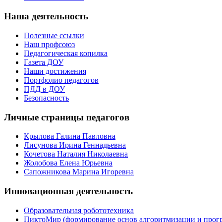
Наша деятельность
Полезные ссылки
Наш профсоюз
Педагогическая копилка
Газета ДОУ
Наши достижения
Портфолио педагогов
ПДД в ДОУ
Безопасность
Личные страницы педагогов
Крылова Галина Павловна
Лисунова Ирина Геннадьевна
Кочетова Наталия Николаевна
Жолобова Елена Юрьевна
Сапожникова Марина Игоревна
Инновационная деятельность
Образовательная робототехника
ПиктоМир (формирование основ алгоритмизации и прог