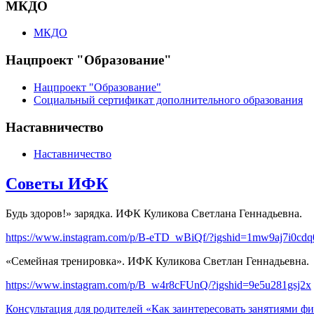
МКДО
МКДО
Нацпроект "Образование"
Нацпроект "Образование"
Социальный сертификат дополнительного образования
Наставничество
Наставничество
Советы ИФК
Будь здоров!» зарядка. ИФК Куликова Светлана Геннадьевна.
https://www.instagram.com/p/B-eTD_wBiQf/?igshid=1mw9aj7i0cdq
«Семейная тренировка». ИФК Куликова Светлан Геннадьевна.
https://www.instagram.com/p/B_w4r8cFUnQ/?igshid=9e5u281gsj2x
Консультация для родителей «Как заинтересовать занятиями 