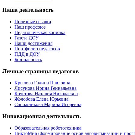
Наша деятельность
Полезные ссылки
Наш профсоюз
Педагогическая копилка
Газета ДОУ
Наши достижения
Портфолио педагогов
ПДД в ДОУ
Безопасность
Личные страницы педагогов
Крылова Галина Павловна
Лисунова Ирина Геннадьевна
Кочетова Наталия Николаевна
Жолобова Елена Юрьевна
Сапожникова Марина Игоревна
Инновационная деятельность
Образовательная робототехника
ПиктоМир (формирование основ алгоритмизации и прог